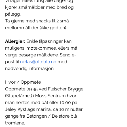
Vi lager felles lunsj alle dager og 
kjører småmåltider med brød og 
pålegg.
Ta gjerne med snacks til 2 små 
mellommåltider (ikke godteri).
Allergier:
 Enkle tilpasninger kan 
muligens imøtekommes, ellers må 
verge besørge måltidene. Send e-
post til 
niclas@altdata.no
 med 
nødvendig informasjon.
Hvor / Oppmøte
Oppmøte 09:45 ved Fleischer Brygge 
(Stupetårnet) i Moss Sentrum hvor 
man hentes med båt eller 10:00 på 
Jeløy Kystlags marina, ca 10 minutter 
gange fra Betongen / De store blå 
tromlene.