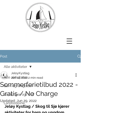
Post
Alle aktiviteter
JeloyKystlag
Alle aktiviteter
Jun 14, 2022
2 min read
Sommerferietilbud 2022 -
Barn og Ungdom
Gratis / No Charge
Samlinger og Treff
Updated:
Jun 29, 2022
Landsstevne
Jeløy Kystlag / Skog til Sjø kjører 
aktiviteter for barn og ungdom 