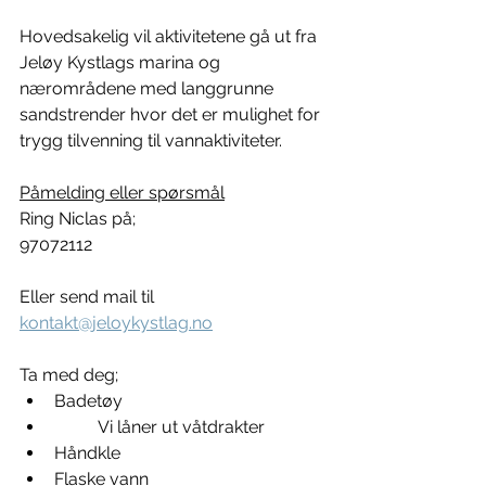
Hovedsakelig vil aktivitetene gå ut fra 
Jeløy Kystlags marina og 
nærområdene med langgrunne 
sandstrender hvor det er mulighet for 
trygg tilvenning til vannaktiviteter. 
Påmelding eller spørsmål
Ring Niclas på;
97072112
Eller send mail til
kontakt@jeloykystlag.no
Ta med deg;
Badetøy
	Vi låner ut våtdrakter
Håndkle
Flaske vann